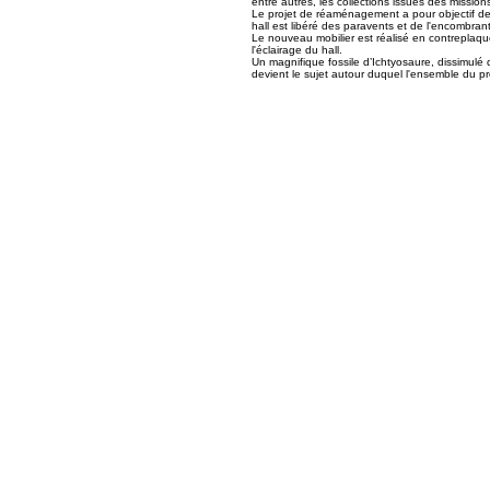
entre autres, les collections issues des mission
Le projet de réaménagement a pour objectif de mo
hall est libéré des paravents et de l'encombrant
Le nouveau mobilier est réalisé en contreplaqué 
l'éclairage du hall.
Un magnifique fossile d’Ichtyosaure, dissimulé de
devient le sujet autour duquel l'ensemble du pr