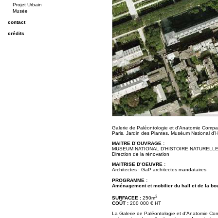
Projet Urbain
Musée
contact
crédits
Galerie de Paléontologie et d'Anatomie Comp
Paris, Jardin des Plantes, Muséum National d'Hi
MAITRE D’OUVRAGE :
MUSEUM NATIONAL D’HISTOIRE NATURELL
Direction de la rénovation
MAITRISE D’OEUVRE :
Architectes : GaP architectes mandataires
PROGRAMME :
Aménagement et mobilier du hall et de la bou
2
SURFACEE :
250m
COÛT :
200 000 € HT
La Galerie de Paléontologie et d'Anatomie Comp