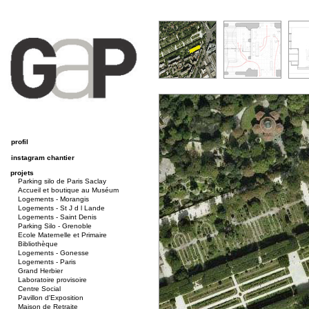
xxxxxxx architectes
Hugues Grudzinski
Charles Poisay
profil
instagram chantier
projets
Parking silo de Paris Saclay
Accueil et boutique au Muséum
Logements - Morangis
Logements - St J d l Lande
Logements - Saint Denis
Parking Silo - Grenoble
Ecole Maternelle et Primaire
Bibliothèque
Logements - Gonesse
Logements - Paris
Grand Herbier
Laboratoire provisoire
Centre Social
Pavillon d'Exposition
Maison de Retraite